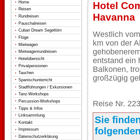
Home
Hotel Co
Reisen
Havanna
Rundreisen
Pauschalreisen
Cuban Dream Segeltörn
Westlich vom
Flüge
km von der Al
Mietwagen
gehobenerem 
Mietwagenrundreisen
entstand ein 
Hotelübersicht
Privatpensionen
Balkonen, tr
Tauchen
großzügig ge
Spanischunterricht
Stadtführungen / Exkursionen
Tanz-Workshops
Percussion-Workshops
Reise Nr. 22
Tipps & Infos
Linksammlung
Sie finde
Kontakt
folgenden
Impressum
Datenschutzerklärung