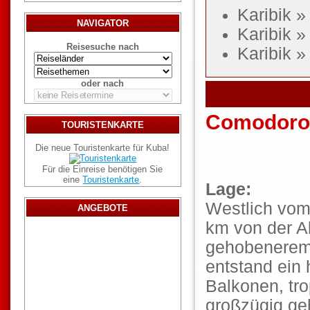
Karibik 
NAVIGATOR
Karibik 
Reisesuche nach
Karibik 
oder nach
Comodoro 
TOURISTENKARTE
Die neue Touristenkarte für Kuba!
Für die Einreise benötigen Sie
eine
Touristenkarte
.
Lage:
Westlich vom
ANGEBOTE
km von der Al
gehobenerem 
entstand ein 
Balkonen, tr
großzügig ge