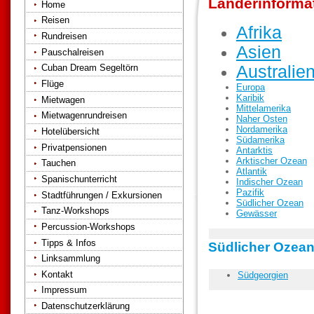
Länderinforma
Home
Reisen
Afrika
Rundreisen
Asien
Pauschalreisen
Australie
Cuban Dream Segeltörn
Flüge
Europa
Karibik
Mietwagen
Mittelamerika
Mietwagenrundreisen
Naher Osten
Nordamerika
Hotelübersicht
Südamerika
Privatpensionen
Antarktis
Arktischer Ozean
Tauchen
Atlantik
Spanischunterricht
Indischer Ozean
Pazifik
Stadtführungen / Exkursionen
Südlicher Ozean
Tanz-Workshops
Gewässer
Percussion-Workshops
Tipps & Infos
Südlicher Ozea
Linksammlung
Kontakt
Südgeorgien
Impressum
Datenschutzerklärung