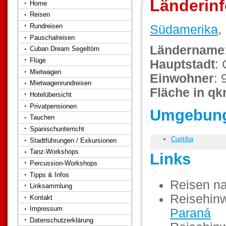
Länderinf
Home
Reisen
Rundreisen
Südamerika
,
Pauschalreisen
Ländername
Cuban Dream Segeltörn
Flüge
Hauptstadt
: 
Mietwagen
Einwohner
: 
Mietwagenrundreisen
Fläche in q
Hotelübersicht
Privatpensionen
Umgebung 
Tauchen
Spanischunterricht
Curitiba
Stadtführungen / Exkursionen
Tanz-Workshops
Links
Percussion-Workshops
Tipps & Infos
Reisen n
Linksammlung
Reisehinw
Kontakt
Impressum
Paraná
Datenschutzerklärung