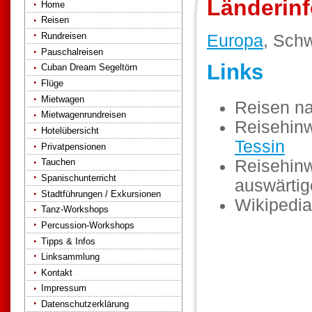
Länderinf
Home
Reisen
Rundreisen
Europa
, Schw
Pauschalreisen
Links
Cuban Dream Segeltörn
Flüge
Mietwagen
Reisen n
Mietwagenrundreisen
Reisehinw
Hotelübersicht
Tessin
Privatpensionen
Reisehinw
Tauchen
Spanischunterricht
auswärti
Stadtführungen / Exkursionen
Wikipedia
Tanz-Workshops
Percussion-Workshops
Tipps & Infos
Linksammlung
Kontakt
Impressum
Datenschutzerklärung