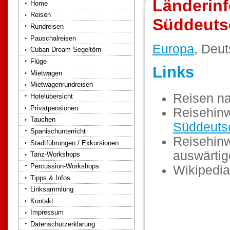
Länderinf
Home
Reisen
Süddeuts
Rundreisen
Pauschalreisen
Europa
, Deu
Cuban Dream Segeltörn
Flüge
Links
Mietwagen
Mietwagenrundreisen
Reisen n
Hotelübersicht
Privatpensionen
Reisehinw
Tauchen
Süddeuts
Spanischunterricht
Reisehinw
Stadtführungen / Exkursionen
auswärti
Tanz-Workshops
Percussion-Workshops
Wikipedia
Tipps & Infos
Linksammlung
Kontakt
Impressum
Datenschutzerklärung