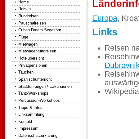
Länderinf
Home
Reisen
Rundreisen
Europa
, Kroa
Pauschalreisen
Links
Cuban Dream Segeltörn
Flüge
Mietwagen
Reisen n
Mietwagenrundreisen
Reisehinw
Hotelübersicht
Dubrovni
Privatpensionen
Reisehinw
Tauchen
Spanischunterricht
auswärti
Stadtführungen / Exkursionen
Wikipedia
Tanz-Workshops
Percussion-Workshops
Tipps & Infos
Linksammlung
Kontakt
Impressum
Datenschutzerklärung