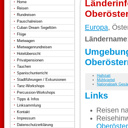
Länderinf
Home
Reisen
Oberöster
Rundreisen
Pauschalreisen
Europa
, Öste
Cuban Dream Segeltörn
Flüge
Ländername
Mietwagen
Mietwagenrundreisen
Umgebung 
Hotelübersicht
Oberöster
Privatpensionen
Tauchen
Spanischunterricht
Hallstatt
Stadtführungen / Exkursionen
Mühlviertel
Nationalpark Gesä
Tanz-Workshops
Percussion-Workshops
Links
Tipps & Infos
Linksammlung
Reisen n
Kontakt
Reisehinw
Impressum
Oberöster
Datenschutzerklärung