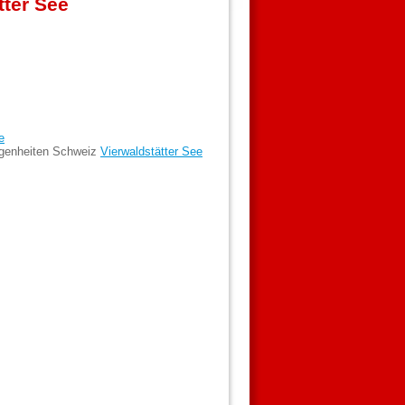
tter See
e
egenheiten Schweiz
Vierwaldstätter See