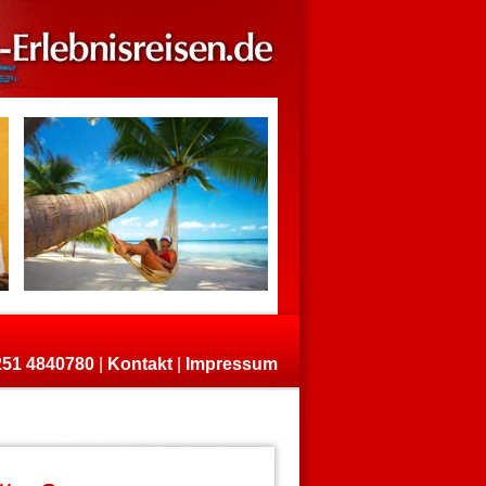
)251 4840780
|
Kontakt
|
Impressum