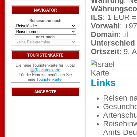
Währung
: N
Währungsco
NAVIGATOR
ILS
: 1 EUR =
Reisesuche nach
Vorwahl
: +9
Domain
: .il
oder nach
Unterschied
Ortszeit
: 9. 
TOURISTENKARTE
Die neue Touristenkarte für Kuba!
Für die Einreise benötigen Sie
eine
Touristenkarte
.
Links
ANGEBOTE
Reisen n
Gesundhe
Artenschu
Reisehinw
Amts Deu