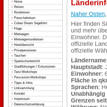
Länderinf
Home
Reisen
Rundreisen
Naher Osten
Pauschalreisen
Hier finden S
Cuban Dream Segeltörn
Flüge
und mehr über
Mietwagen
Einwohner. Di
Mietwagenrundreisen
offizielle La
Hotelübersicht
offizielle Wä
Privatpensionen
Tauchen
Ländername
Spanischunterricht
Hauptstadt
:
Stadtführungen / Exkursionen
Tanz-Workshops
Einwohner
: 
Percussion-Workshops
Fläche in q
Tipps & Infos
Sprachen
: H
Linksammlung
Unabhängig 
Kontakt
Impressum
Grenzen seit
Datenschutzerklärung