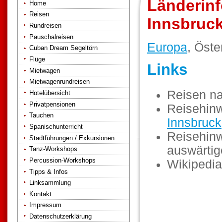
Länderinf
Home
Reisen
Innsbruc
Rundreisen
Pauschalreisen
Europa
, Öste
Cuban Dream Segeltörn
Flüge
Links
Mietwagen
Mietwagenrundreisen
Reisen n
Hotelübersicht
Privatpensionen
Reisehinw
Tauchen
Innsbruck
Spanischunterricht
Reisehinw
Stadtführungen / Exkursionen
auswärti
Tanz-Workshops
Percussion-Workshops
Wikipedia
Tipps & Infos
Linksammlung
Kontakt
Impressum
Datenschutzerklärung