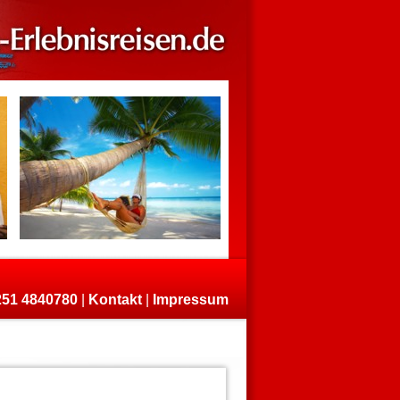
)251 4840780
|
Kontakt
|
Impressum