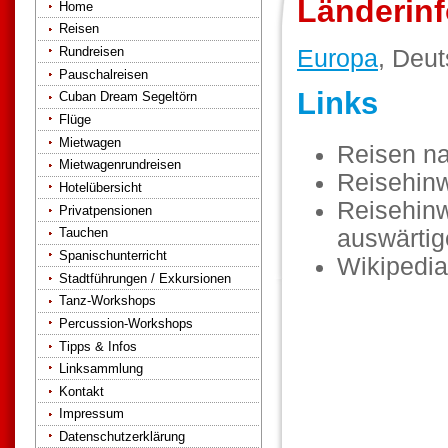
Länderinf
Home
Reisen
Rundreisen
Europa
, Deut
Pauschalreisen
Links
Cuban Dream Segeltörn
Flüge
Mietwagen
Reisen n
Mietwagenrundreisen
Reisehin
Hotelübersicht
Reisehinw
Privatpensionen
auswärti
Tauchen
Spanischunterricht
Wikipedia
Stadtführungen / Exkursionen
Tanz-Workshops
Percussion-Workshops
Tipps & Infos
Linksammlung
Kontakt
Impressum
Datenschutzerklärung