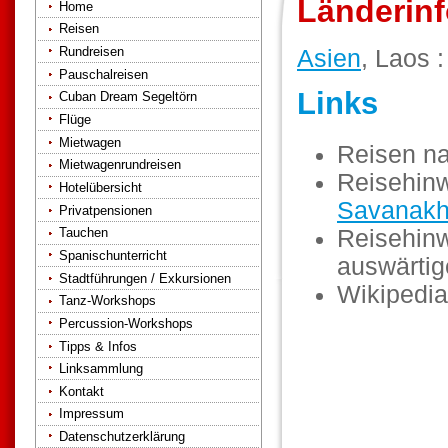
Länderinf
Home
Reisen
Rundreisen
Asien
, Laos 
Pauschalreisen
Links
Cuban Dream Segeltörn
Flüge
Mietwagen
Reisen n
Mietwagenrundreisen
Reisehinw
Hotelübersicht
Savanakh
Privatpensionen
Reisehinw
Tauchen
Spanischunterricht
auswärti
Stadtführungen / Exkursionen
Wikipedia
Tanz-Workshops
Percussion-Workshops
Tipps & Infos
Linksammlung
Kontakt
Impressum
Datenschutzerklärung