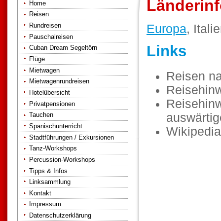
Länderinf
Home
Reisen
Rundreisen
Europa
, Itali
Pauschalreisen
Links
Cuban Dream Segeltörn
Flüge
Mietwagen
Reisen n
Mietwagenrundreisen
Reisehin
Hotelübersicht
Reisehinw
Privatpensionen
auswärti
Tauchen
Spanischunterricht
Wikipedia
Stadtführungen / Exkursionen
Tanz-Workshops
Percussion-Workshops
Tipps & Infos
Linksammlung
Kontakt
Impressum
Datenschutzerklärung