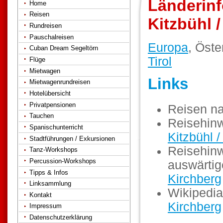
Länderinf
Home
Reisen
Kitzbühl 
Rundreisen
Pauschalreisen
Europa
, Öste
Cuban Dream Segeltörn
Tirol
Flüge
Mietwagen
Links
Mietwagenrundreisen
Hotelübersicht
Privatpensionen
Reisen n
Tauchen
Reisehinw
Spanischunterricht
Kitzbühl /
Stadtführungen / Exkursionen
Reisehinw
Tanz-Workshops
Percussion-Workshops
auswärti
Tipps & Infos
Kirchberg
Linksammlung
Wikipedia
Kontakt
Kirchberg
Impressum
Datenschutzerklärung