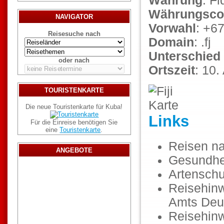
Währung
: Fi
Währungsco
NAVIGATOR
Vorwahl
: +6
Reisesuche nach
Domain
: .fj
Unterschied
oder nach
Ortszeit
: 10
TOURISTENKARTE
Die neue Touristenkarte für Kuba!
Links
Für die Einreise benötigen Sie
eine
Touristenkarte
.
Reisen n
ANGEBOTE
Gesundhe
Artenschu
Reisehinw
Amts Deu
Reisehin