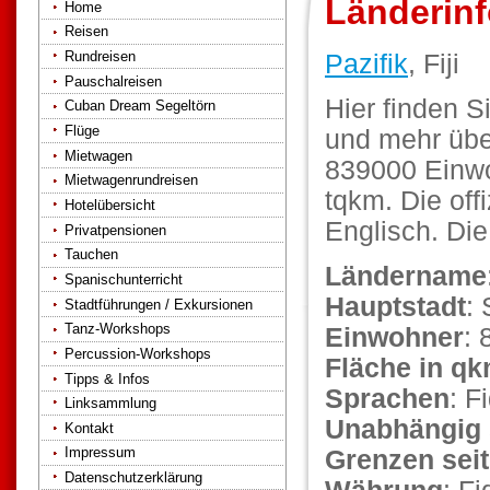
Länderinf
Home
Reisen
Rundreisen
Pazifik
, Fiji
Pauschalreisen
Hier finden S
Cuban Dream Segeltörn
Flüge
und mehr über
Mietwagen
839000 Einwo
Mietwagenrundreisen
tqkm. Die off
Hotelübersicht
Englisch. Die 
Privatpensionen
Tauchen
Ländername
Spanischunterricht
Hauptstadt
:
Stadtführungen / Exkursionen
Tanz-Workshops
Einwohner
: 
Percussion-Workshops
Fläche in q
Tipps & Infos
Sprachen
: F
Linksammlung
Unabhängig 
Kontakt
Impressum
Grenzen seit
Datenschutzerklärung