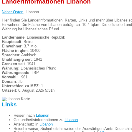
Länderinformationen Libanon
Naher Osten
, Libanon
Hier finden Sie Länderinformationen, Karten, Links und mehr über Libanesis
Einwohner. Die Fläche von Libanon beträgt ca. 10.4 tqkm. Die offizielle Lande
Währung ist Libanesisches Pfund.
Ländername
: Libanesische Republik
Hauptstadt
: Beirut
Einwohner
: 3.7 Mio.
Fläche in qkm
: 10400
Sprachen
: Arabisch
Unabhängig seit
: 1941
Grenzen seit
: 1941
Währung
: Libanesisches Pfund
Währungscode
: LBP
Vorwahl
: +961
Domain
: .lb
Unterschied zu MEZ
: 1
Ortszeit
: 8. August 2026 5:31h
Links
Reisen nach
Libanon
Gesundheitsinformationen zu
Libanon
Artenschutz in
Libanon
Reisehinweise, Sicherheitshinweise des Auswärtigen Amts Deutschl