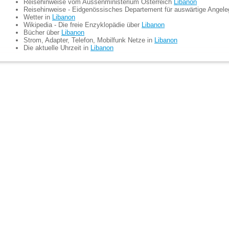
Reisehinweise vom Aussenministerium Österreich
Libanon
Reisehinweise - Eidgenössisches Departement für auswärtige Angel
Wetter in
Libanon
Wikipedia - Die freie Enzyklopädie über
Libanon
Bücher über
Libanon
Strom, Adapter, Telefon, Mobilfunk Netze in
Libanon
Die aktuelle Uhrzeit in
Libanon