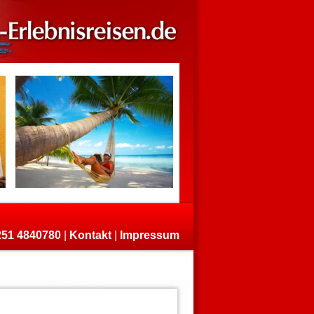
)251 4840780
|
Kontakt
|
Impressum