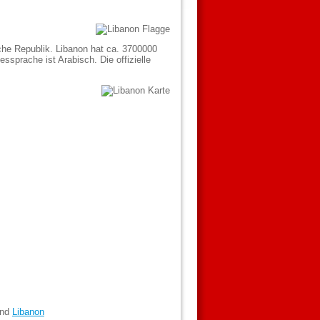
che Republik. Libanon hat ca. 3700000
ssprache ist Arabisch. Die offizielle
and
Libanon