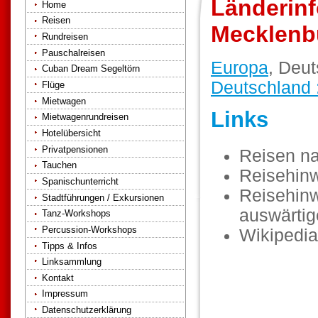
Länderinf
Home
Reisen
Mecklenb
Rundreisen
Pauschalreisen
Europa
, Deu
Cuban Dream Segeltörn
Deutschland
Flüge
Mietwagen
Links
Mietwagenrundreisen
Hotelübersicht
Privatpensionen
Reisen n
Tauchen
Reisehin
Spanischunterricht
Reisehinw
Stadtführungen / Exkursionen
auswärti
Tanz-Workshops
Percussion-Workshops
Wikipedia
Tipps & Infos
Linksammlung
Kontakt
Impressum
Datenschutzerklärung