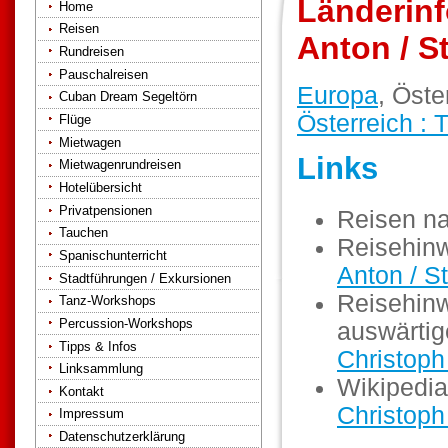
Länderinfo
Home
Reisen
Anton / S
Rundreisen
Pauschalreisen
Europa
, Öste
Cuban Dream Segeltörn
Österreich : T
Flüge
Mietwagen
Links
Mietwagenrundreisen
Hotelübersicht
Privatpensionen
Reisen n
Tauchen
Reisehin
Spanischunterricht
Anton / S
Stadtführungen / Exkursionen
Reisehinw
Tanz-Workshops
Percussion-Workshops
auswärti
Tipps & Infos
Christoph
Linksammlung
Wikipedia
Kontakt
Christoph
Impressum
Datenschutzerklärung