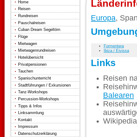
Länderinf
Home
Reisen
Rundreisen
Europa
, Span
Pauschalreisen
Umgebung 
Cuban Dream Segeltörn
Flüge
Mietwagen
Formentera
Mietwagenrundreisen
Ibiza / Eivissa
Hotelübersicht
Links
Privatpensionen
Tauchen
Reisen n
Spanischunterricht
Reisehinw
Stadtführungen / Exkursionen
Tanz-Workshops
Balearen
Percussion-Workshops
Reisehinw
Tipps & Infos
auswärti
Linksammlung
Wikipedia
Kontakt
Impressum
Datenschutzerklärung