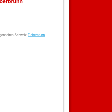
eberbrunn
egenheiten Schweiz
Fieberbrunn