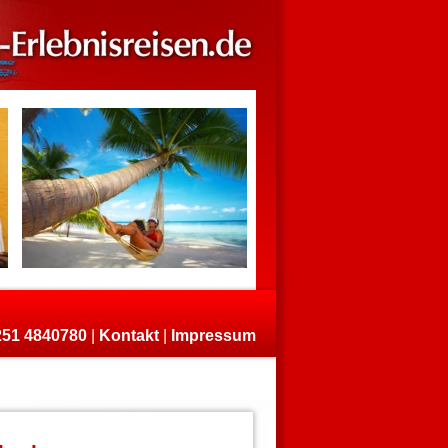
)251 4840780
|
Kontakt
|
Impressum