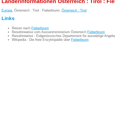
Länderinformationen Österreich : Tirol : Fi
Europa
, Österreich : Tirol : Fieberbrunn,
Österreich : Tirol
Links
Reisen nach
Fieberbrunn
Reisehinweise vom Aussenministerium Österreich
Fieberbrunn
Reisehinweise - Eidgenössisches Departement für auswärtige Angel
Wikipedia - Die freie Enzyklopädie über
Fieberbrunn