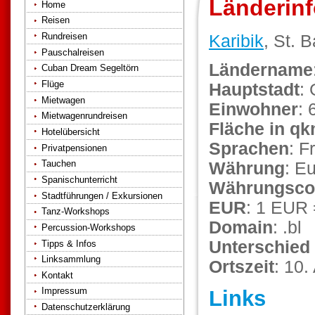
Länderinf
Home
Reisen
Rundreisen
Karibik
, St. 
Pauschalreisen
Ländername
Cuban Dream Segeltörn
Flüge
Hauptstadt
:
Mietwagen
Einwohner
: 
Mietwagenrundreisen
Fläche in q
Hotelübersicht
Sprachen
: F
Privatpensionen
Tauchen
Währung
: E
Spanischunterricht
Währungsco
Stadtführungen / Exkursionen
EUR
: 1 EUR
Tanz-Workshops
Domain
: .bl
Percussion-Workshops
Unterschied
Tipps & Infos
Linksammlung
Ortszeit
: 10
Kontakt
Impressum
Links
Datenschutzerklärung