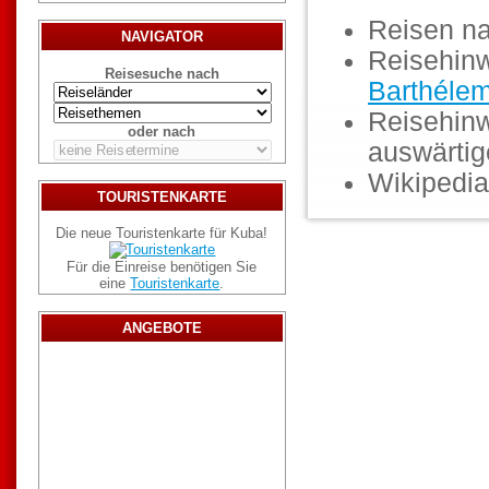
Reisen n
NAVIGATOR
Reisehin
Reisesuche nach
Barthéle
Reisehinw
oder nach
auswärti
Wikipedia
TOURISTENKARTE
Die neue Touristenkarte für Kuba!
Für die Einreise benötigen Sie
eine
Touristenkarte
.
ANGEBOTE