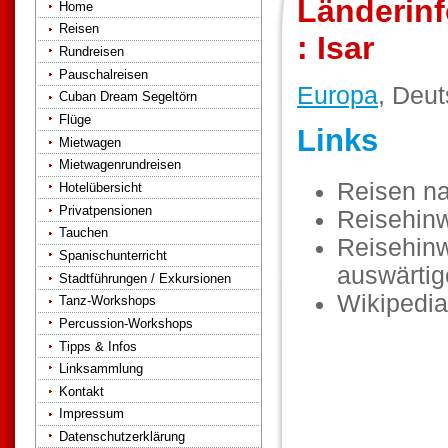
Länderinf
Home
Reisen
: Isar
Rundreisen
Pauschalreisen
Europa
, Deut
Cuban Dream Segeltörn
Flüge
Links
Mietwagen
Mietwagenrundreisen
Reisen n
Hotelübersicht
Privatpensionen
Reisehin
Tauchen
Reisehinw
Spanischunterricht
auswärti
Stadtführungen / Exkursionen
Wikipedia
Tanz-Workshops
Percussion-Workshops
Tipps & Infos
Linksammlung
Kontakt
Impressum
Datenschutzerklärung