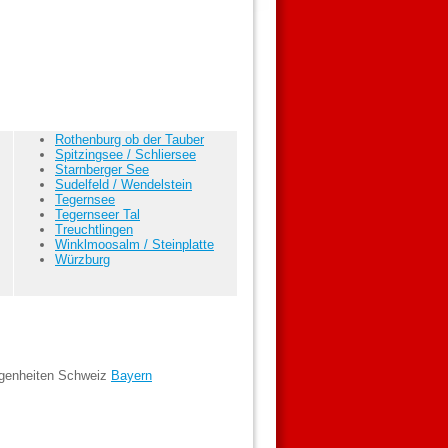
Rothenburg ob der Tauber
Spitzingsee / Schliersee
Starnberger See
Sudelfeld / Wendelstein
Tegernsee
Tegernseer Tal
Treuchtlingen
Winklmoosalm / Steinplatte
Würzburg
egenheiten Schweiz
Bayern