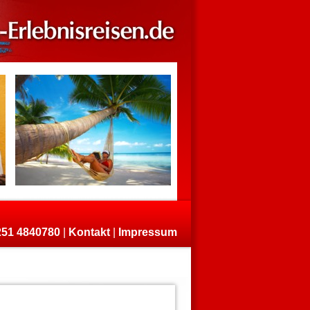
)251 4840780
|
Kontakt
|
Impressum