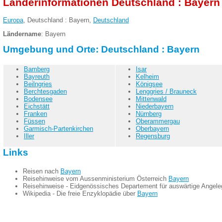
Länderinformationen Deutschland : Bayern
Europa
, Deutschland : Bayern,
Deutschland
Ländername
: Bayern
Umgebung und Orte: Deutschland : Bayern
Bamberg
Isar
Bayreuth
Kelheim
Beilngries
Königsee
Berchtesgaden
Lenggries / Brauneck
Bodensee
Mittenwald
Eichstätt
Niederbayern
Franken
Nürnberg
Füssen
Oberammergau
Garmisch-Partenkirchen
Oberbayern
Iller
Regensburg
Links
Reisen nach
Bayern
Reisehinweise vom Aussenministerium Österreich
Bayern
Reisehinweise - Eidgenössisches Departement für auswärtige Angel
Wikipedia - Die freie Enzyklopädie über
Bayern