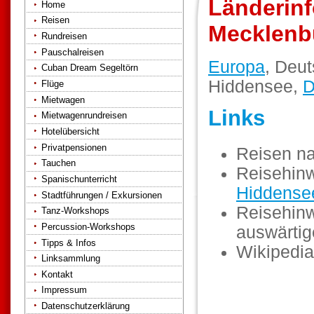
Länderinf
Home
Reisen
Mecklenb
Rundreisen
Pauschalreisen
Europa
, Deu
Cuban Dream Segeltörn
Hiddensee,
D
Flüge
Mietwagen
Links
Mietwagenrundreisen
Hotelübersicht
Privatpensionen
Reisen n
Tauchen
Reisehinw
Spanischunterricht
Hiddense
Stadtführungen / Exkursionen
Reisehinw
Tanz-Workshops
Percussion-Workshops
auswärti
Tipps & Infos
Wikipedia
Linksammlung
Kontakt
Impressum
Datenschutzerklärung