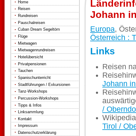
Länderinfo
Home
Reisen
Johann in
Rundreisen
Pauschalreisen
Europa
, Öste
Cuban Dream Segeltörn
Österreich : T
Flüge
Mietwagen
Links
Mietwagenrundreisen
Hotelübersicht
Privatpensionen
Reisen n
Tauchen
Reisehin
Spanischunterricht
Johann in 
Stadtführungen / Exkursionen
Reisehinw
Tanz-Workshops
Percussion-Workshops
auswärti
Tipps & Infos
/ Oberndo
Linksammlung
Wikipedia
Kontakt
Tirol / Ob
Impressum
Datenschutzerklärung