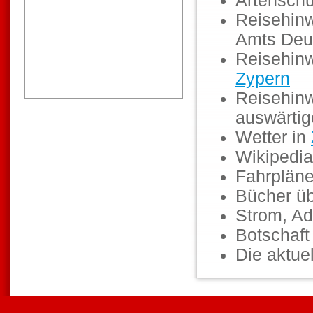
Artenschu
Reisehinw
Amts Deu
Reisehinw
Zypern
Reisehinw
auswärti
Wetter in
Wikipedia
Fahrpläne
Bücher ü
Strom, Ad
Botschaf
Die aktuel