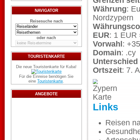
Grenzen seit
Währung
: E
NAVIGATOR
Nordzypern
Reisesuche nach
Währungsco
EUR
: 1 EUR
oder nach
Vorwahl
: +3
Domain
: .cy
TOURISTENKARTE
Unterschied
Die neue Touristenkarte für Kuba!
Ortszeit
: 7.
Für die Einreise benötigen Sie
eine
Touristenkarte
.
ANGEBOTE
Links
Reisen n
Gesundhe