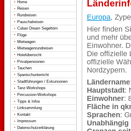
Länderin
Home
Reisen
Rundreisen
Europa
, Zype
Pauschalreisen
Hier finden S
Cuban Dream Segeltörn
Flüge
und mehr übe
Mietwagen
Einwohner. D
Mietwagenrundreisen
Die offiziell
Hotelübersicht
offizielle Wä
Privatpensionen
Tauchen
Nordzypern.
Spanischunterricht
Ländername
Stadtführungen / Exkursionen
Tanz-Workshops
Hauptstadt
: 
Percussion-Workshops
Einwohner
: 
Tipps & Infos
Fläche in q
Linksammlung
Sprachen
: G
Kontakt
Impressum
Unabhängig 
Datenschutzerklärung