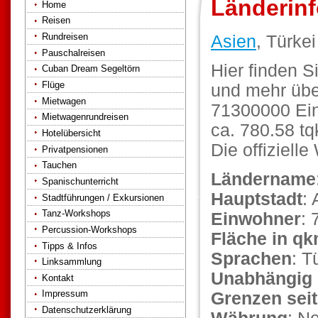
Länderinf
Home
Reisen
Rundreisen
Asien
, Türkei
Pauschalreisen
Hier finden S
Cuban Dream Segeltörn
Flüge
und mehr über
Mietwagen
71300000 Ein
Mietwagenrundreisen
ca. 780.58 tq
Hotelübersicht
Die offiziell
Privatpensionen
Tauchen
Ländername
Spanischunterricht
Hauptstadt
:
Stadtführungen / Exkursionen
Tanz-Workshops
Einwohner
: 
Percussion-Workshops
Fläche in q
Tipps & Infos
Sprachen
: T
Linksammlung
Unabhängig 
Kontakt
Impressum
Grenzen seit
Datenschutzerklärung