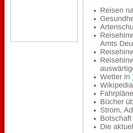
Reisen n
Gesundhe
Artenschu
Reisehinw
Amts Deu
Reisehin
Reisehinw
auswärti
Wetter in
Wikipedia
Fahrpläne
Bücher ü
Strom, Ad
Botschaf
Die aktuel