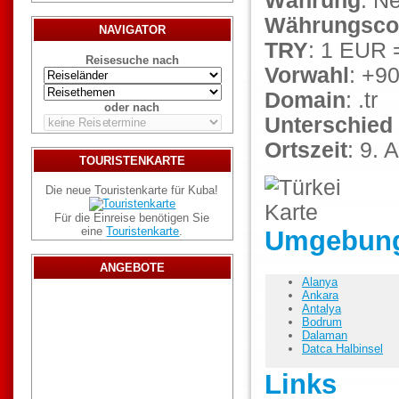
Währung
: N
Währungsco
NAVIGATOR
TRY
: 1 EUR 
Reisesuche nach
Vorwahl
: +9
Domain
: .tr
oder nach
Unterschied
Ortszeit
: 9.
TOURISTENKARTE
Die neue Touristenkarte für Kuba!
Für die Einreise benötigen Sie
eine
Touristenkarte
.
Umgebung 
ANGEBOTE
Alanya
Ankara
Antalya
Bodrum
Dalaman
Datca Halbinsel
Links