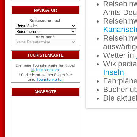
Reisehinw
NAVIGATOR
Amts Deu
Reisehinw
Reisesuche nach
Kanarisch
Reisehinw
oder nach
auswärti
Wetter in
TOURISTENKARTE
Wikipedia
Die neue Touristenkarte für Kuba!
Inseln
Für die Einreise benötigen Sie
Fahrpläne
eine
Touristenkarte
.
Bücher ü
ANGEBOTE
Die aktuel