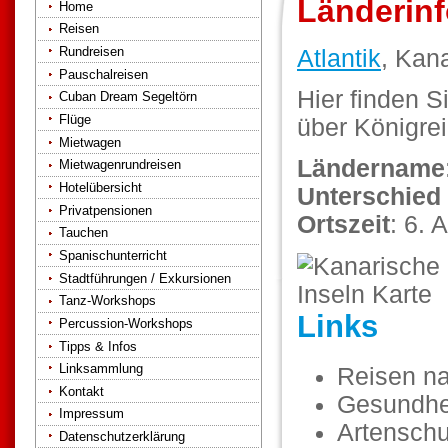
Länderinf
Home
Reisen
Rundreisen
Atlantik
, Kan
Pauschalreisen
Hier finden S
Cuban Dream Segeltörn
Flüge
über Königre
Mietwagen
Ländername
Mietwagenrundreisen
Hotelübersicht
Unterschied
Privatpensionen
Ortszeit
: 6.
Tauchen
Spanischunterricht
Stadtführungen / Exkursionen
Tanz-Workshops
Links
Percussion-Workshops
Tipps & Infos
Linksammlung
Reisen n
Kontakt
Gesundhe
Impressum
Artenschu
Datenschutzerklärung