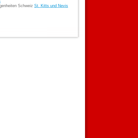
s
egenheiten Schweiz
St. Kitts und Nevis