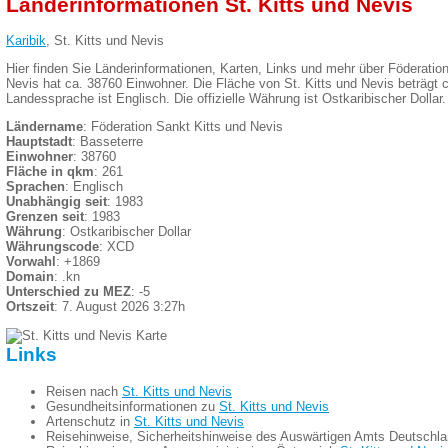
Länderinformationen St. Kitts und Nevis
Karibik
, St. Kitts und Nevis
Hier finden Sie Länderinformationen, Karten, Links und mehr über Föderation
Nevis hat ca. 38760 Einwohner. Die Fläche von St. Kitts und Nevis beträgt ca
Landessprache ist Englisch. Die offizielle Währung ist Ostkaribischer Dollar.
Ländername
: Föderation Sankt Kitts und Nevis
Hauptstadt
: Basseterre
Einwohner
: 38760
Fläche in qkm
: 261
Sprachen
: Englisch
Unabhängig seit
: 1983
Grenzen seit
: 1983
Währung
: Ostkaribischer Dollar
Währungscode
: XCD
Vorwahl
: +1869
Domain
: .kn
Unterschied zu MEZ
: -5
Ortszeit
: 7. August 2026 3:27h
Links
Reisen nach
St. Kitts und Nevis
Gesundheitsinformationen zu
St. Kitts und Nevis
Artenschutz in
St. Kitts und Nevis
Reisehinweise, Sicherheitshinweise des Auswärtigen Amts Deutschl