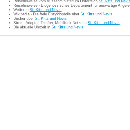
Reisehinweise vom Aussenministerium Österreich
St. Kitts und Nevi
Reisehinweise - Eidgenössisches Departement für auswärtige Angel
Wetter in
St. Kitts und Nevis
Wikipedia - Die freie Enzyklopädie über
St. Kitts und Nevis
Bücher über
St. Kitts und Nevis
Strom, Adapter, Telefon, Mobilfunk Netze in
St. Kitts und Nevis
Die aktuelle Uhrzeit in
St. Kitts und Nevis