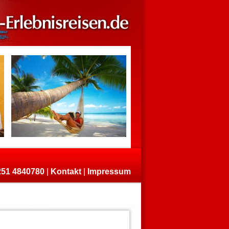
)251 4840780
|
Kontakt
|
Impressum