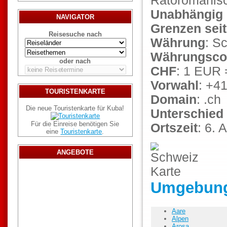
Rätoromanis
Unabhängig 
NAVIGATOR
Grenzen seit
Reisesuche nach
Währung
: S
Währungsco
oder nach
CHF
: 1 EUR 
Vorwahl
: +4
TOURISTENKARTE
Domain
: .ch
Die neue Touristenkarte für Kuba!
Unterschied
Für die Einreise benötigen Sie
Ortszeit
: 6.
eine
Touristenkarte
.
ANGEBOTE
Umgebung
Aare
Alpen
Arosa