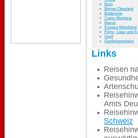
Bern
Berner Oberland
Bodensee
Crans Montana
Davos
Espace Mittelland
Flims, Laax und Fa
Genf
Genferseeregion
Links
Reisen n
Gesundhe
Artenschu
Reisehinw
Amts Deu
Reisehinw
Schweiz
Reisehinw