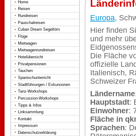
Länderin
Home
Reisen
Rundreisen
Europa
, Sch
Pauschalreisen
Hier finden S
Cuban Dream Segeltörn
Flüge
und mehr übe
Mietwagen
Eidgenossens
Mietwagenrundreisen
Die Fläche v
Hotelübersicht
offizielle La
Privatpensionen
Tauchen
Italienisch, 
Spanischunterricht
Schweizer Fr
Stadtführungen / Exkursionen
Tanz-Workshops
Ländername
Percussion-Workshops
Hauptstadt
:
Tipps & Infos
Einwohner
: 
Linksammlung
Fläche in q
Kontakt
Impressum
Sprachen
: D
Datenschutzerklärung