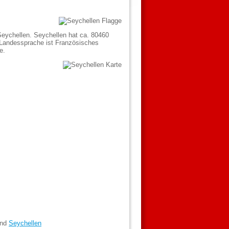
Seychellen. Seychellen hat ca. 80460
e Landessprache ist Französisches
e.
and
Seychellen