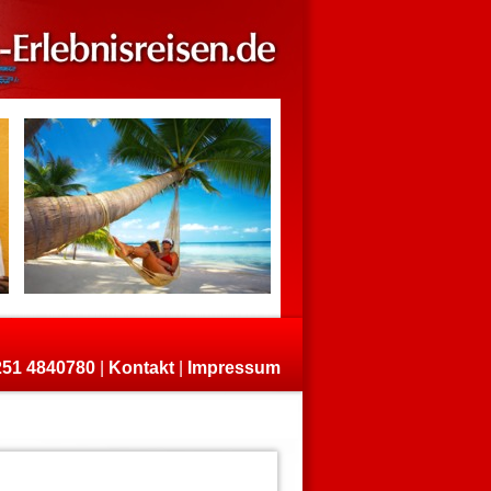
)251 4840780
|
Kontakt
|
Impressum