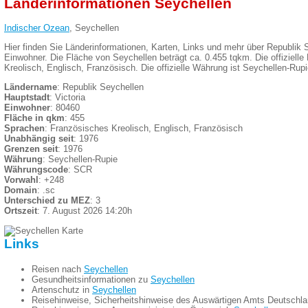
Länderinformationen Seychellen
Indischer Ozean
, Seychellen
Hier finden Sie Länderinformationen, Karten, Links und mehr über Republik 
Einwohner. Die Fläche von Seychellen beträgt ca. 0.455 tqkm. Die offiziell
Kreolisch, Englisch, Französisch. Die offizielle Währung ist Seychellen-Rupi
Ländername
: Republik Seychellen
Hauptstadt
: Victoria
Einwohner
: 80460
Fläche in qkm
: 455
Sprachen
: Französisches Kreolisch, Englisch, Französisch
Unabhängig seit
: 1976
Grenzen seit
: 1976
Währung
: Seychellen-Rupie
Währungscode
: SCR
Vorwahl
: +248
Domain
: .sc
Unterschied zu MEZ
: 3
Ortszeit
: 7. August 2026 14:20h
Links
Reisen nach
Seychellen
Gesundheitsinformationen zu
Seychellen
Artenschutz in
Seychellen
Reisehinweise, Sicherheitshinweise des Auswärtigen Amts Deutschl