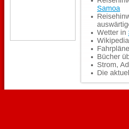
Reisehinw
Samoa
Reisehinw
auswärti
Wetter in
Wikipedia
Fahrpläne
Bücher ü
Strom, Ad
Die aktuel