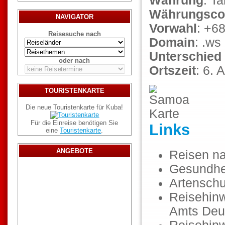
Währung
: Ta
Währungsco
NAVIGATOR
Vorwahl
: +6
Reisesuche nach
Domain
: .ws
Unterschied
oder nach
Ortszeit
: 6. 
TOURISTENKARTE
Die neue Touristenkarte für Kuba!
Für die Einreise benötigen Sie
Links
eine
Touristenkarte
.
ANGEBOTE
Reisen n
Gesundhe
Artenschu
Reisehinw
Amts Deu