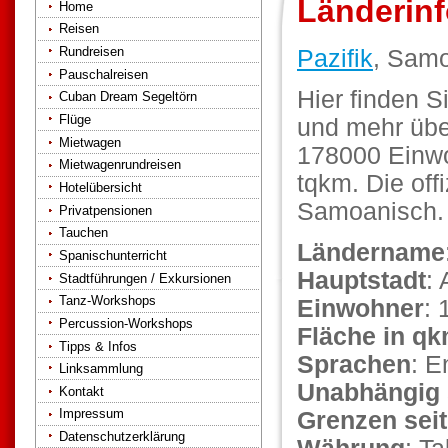
Länderin
Home
Reisen
Rundreisen
Pazifik
, Sam
Pauschalreisen
Hier finden S
Cuban Dream Segeltörn
Flüge
und mehr übe
Mietwagen
178000 Einwo
Mietwagenrundreisen
tqkm. Die off
Hotelübersicht
Samoanisch. D
Privatpensionen
Tauchen
Ländername
Spanischunterricht
Hauptstadt
: 
Stadtführungen / Exkursionen
Tanz-Workshops
Einwohner
: 
Percussion-Workshops
Fläche in q
Tipps & Infos
Sprachen
: E
Linksammlung
Unabhängig 
Kontakt
Impressum
Grenzen seit
Datenschutzerklärung