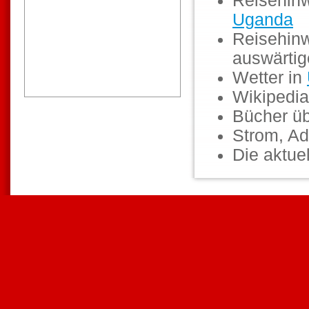
Reisehinw
Uganda
Reisehinw
auswärti
Wetter in
Wikipedia
Bücher ü
Strom, Ad
Die aktuel