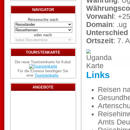
Währung
: U
Währungsco
NAVIGATOR
Vorwahl
: +2
Reisesuche nach
Domain
: .ug
Unterschied
oder nach
Ortszeit
: 7. 
TOURISTENKARTE
Die neue Touristenkarte für Kuba!
Für die Einreise benötigen Sie
Links
eine
Touristenkarte
.
ANGEBOTE
Reisen n
Gesundhe
Artenschu
Reisehinw
Amts Deu