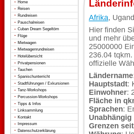
Länderin
Home
Reisen
Rundreisen
Afrika
, Ugan
Pauschalreisen
Hier finden S
Cuban Dream Segeltörn
Flüge
und mehr übe
Mietwagen
25000000 Ein
Mietwagenrundreisen
236.04 tqkm. 
Hotelübersicht
offizielle Wä
Privatpensionen
Tauchen
Ländername
Spanischunterricht
Hauptstadt
:
Stadtführungen / Exkursionen
Tanz-Workshops
Einwohner
: 
Percussion-Workshops
Fläche in q
Tipps & Infos
Sprachen
: E
Linksammlung
Unabhängig 
Kontakt
Impressum
Grenzen seit
Datenschutzerklärung