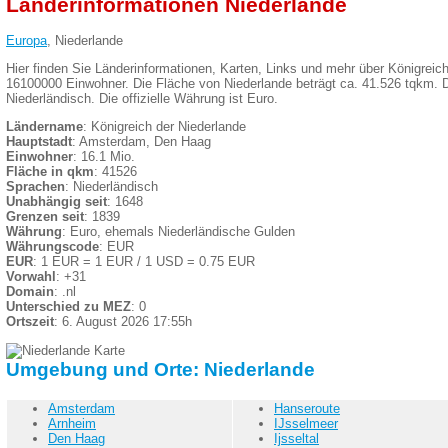
Länderinformationen Niederlande
Europa
, Niederlande
Hier finden Sie Länderinformationen, Karten, Links und mehr über Königreich
16100000 Einwohner. Die Fläche von Niederlande beträgt ca. 41.526 tqkm. Di
Niederländisch. Die offizielle Währung ist Euro.
Ländername
: Königreich der Niederlande
Hauptstadt
: Amsterdam, Den Haag
Einwohner
: 16.1 Mio.
Fläche in qkm
: 41526
Sprachen
: Niederländisch
Unabhängig seit
: 1648
Grenzen seit
: 1839
Währung
: Euro, ehemals Niederländische Gulden
Währungscode
: EUR
EUR
: 1 EUR = 1 EUR / 1 USD = 0.75 EUR
Vorwahl
: +31
Domain
: .nl
Unterschied zu MEZ
: 0
Ortszeit
: 6. August 2026 17:55h
Umgebung und Orte: Niederlande
Amsterdam
Hanseroute
Arnheim
IJsselmeer
Den Haag
Ijsseltal