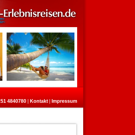
)251 4840780
|
Kontakt
|
Impressum