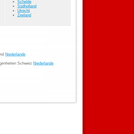
Schelde
Südholland
Utrecht
Zeeland
and
Niederlande
egenheiten Schweiz
Niederlande