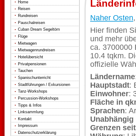
Länderin
Home
Reisen
Rundreisen
Naher Osten
Pauschalreisen
Hier finden S
Cuban Dream Segeltörn
Flüge
und mehr übe
Mietwagen
ca. 3700000 
Mietwagenrundreisen
10.4 tqkm. Di
Hotelübersicht
offizielle Wä
Privatpensionen
Tauchen
Ländername
Spanischunterricht
Hauptstadt
: 
Stadtführungen / Exkursionen
Tanz-Workshops
Einwohner
: 
Percussion-Workshops
Fläche in q
Tipps & Infos
Sprachen
: A
Linksammlung
Unabhängig 
Kontakt
Impressum
Grenzen seit
Datenschutzerklärung