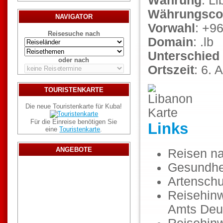
Währung
: L
Währungsco
NAVIGATOR
Vorwahl
: +9
Reisesuche nach
Domain
: .lb
Unterschied
oder nach
Ortszeit
: 6.
TOURISTENKARTE
Die neue Touristenkarte für Kuba!
Für die Einreise benötigen Sie
Links
eine
Touristenkarte
.
ANGEBOTE
Reisen n
Gesundhe
Artenschu
Reisehinw
Amts Deu