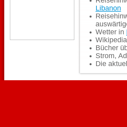
Reisehinw
Libanon
Reisehinw
auswärti
Wetter in
Wikipedia
Bücher ü
Strom, Ad
Die aktuel