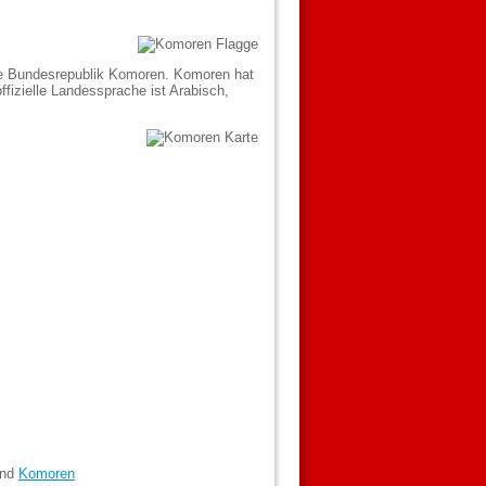
che Bundesrepublik Komoren. Komoren hat
fizielle Landessprache ist Arabisch,
and
Komoren