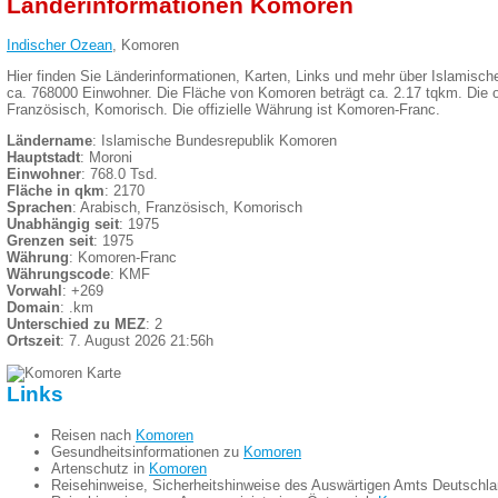
Länderinformationen Komoren
Indischer Ozean
, Komoren
Hier finden Sie Länderinformationen, Karten, Links und mehr über Islamis
ca. 768000 Einwohner. Die Fläche von Komoren beträgt ca. 2.17 tqkm. Die of
Französisch, Komorisch. Die offizielle Währung ist Komoren-Franc.
Ländername
: Islamische Bundesrepublik Komoren
Hauptstadt
: Moroni
Einwohner
: 768.0 Tsd.
Fläche in qkm
: 2170
Sprachen
: Arabisch, Französisch, Komorisch
Unabhängig seit
: 1975
Grenzen seit
: 1975
Währung
: Komoren-Franc
Währungscode
: KMF
Vorwahl
: +269
Domain
: .km
Unterschied zu MEZ
: 2
Ortszeit
: 7. August 2026 21:56h
Links
Reisen nach
Komoren
Gesundheitsinformationen zu
Komoren
Artenschutz in
Komoren
Reisehinweise, Sicherheitshinweise des Auswärtigen Amts Deutschl