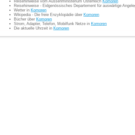
Reisehinweise vom Aussenministerium Österreich
Komoren
Reisehinweise - Eidgenössisches Departement für auswärtige Angel
Wetter in
Komoren
Wikipedia - Die freie Enzyklopädie über
Komoren
Bücher über
Komoren
Strom, Adapter, Telefon, Mobilfunk Netze in
Komoren
Die aktuelle Uhrzeit in
Komoren