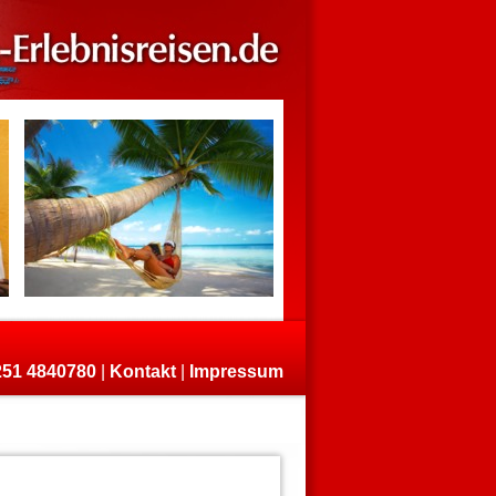
)251 4840780
|
Kontakt
|
Impressum