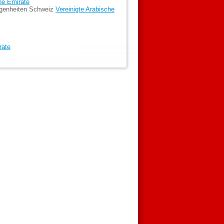
he Emirate
egenheiten Schweiz
Vereinigte Arabische
rate