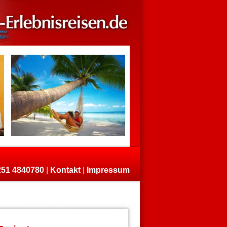
)251 4840780
|
Kontakt
|
Impressum