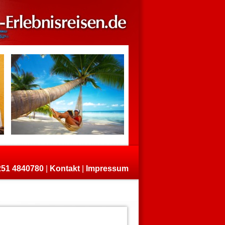
)251 4840780
|
Kontakt
|
Impressum