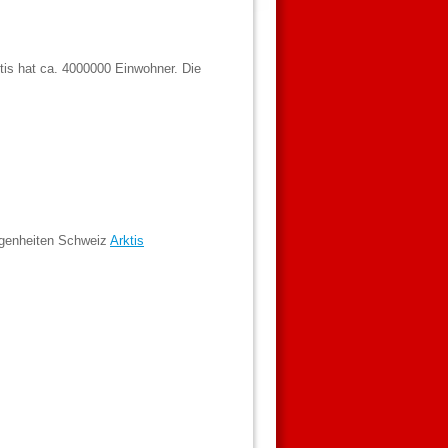
ktis hat ca. 4000000 Einwohner. Die
egenheiten Schweiz
Arktis