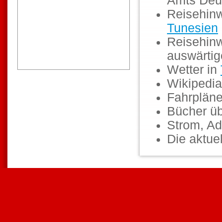
Amts Deu
Reisehinw
Tunesien
Reisehinw
auswärti
Wetter in
Wikipedia
Fahrpläne
Bücher ü
Strom, Ad
Die aktuel