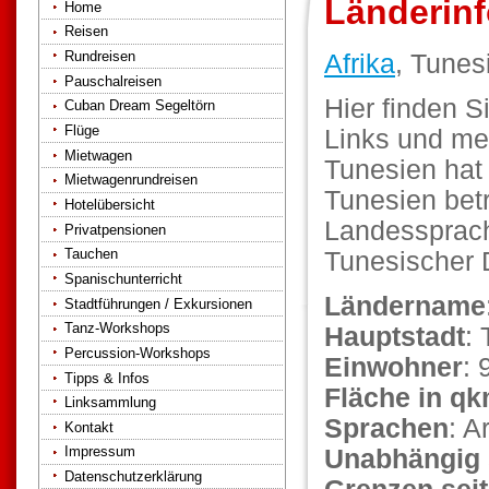
Länderin
Home
Reisen
Rundreisen
Afrika
, Tunes
Pauschalreisen
Hier finden S
Cuban Dream Segeltörn
Flüge
Links und me
Mietwagen
Tunesien hat
Mietwagenrundreisen
Tunesien betr
Hotelübersicht
Landessprache
Privatpensionen
Tauchen
Tunesischer 
Spanischunterricht
Ländername
Stadtführungen / Exkursionen
Tanz-Workshops
Hauptstadt
: 
Percussion-Workshops
Einwohner
: 
Tipps & Infos
Fläche in q
Linksammlung
Sprachen
: A
Kontakt
Impressum
Unabhängig 
Datenschutzerklärung