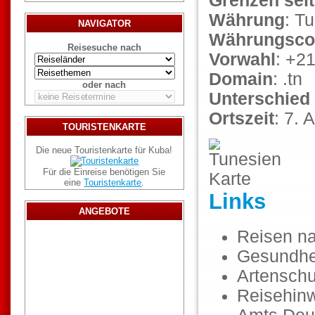
Grenzen seit
Währung
: T
NAVIGATOR
Währungsco
Reisesuche nach
Vorwahl
: +2
Domain
: .tn
oder nach
Unterschied
Ortszeit
: 7.
TOURISTENKARTE
Die neue Touristenkarte für Kuba!
Für die Einreise benötigen Sie
eine
Touristenkarte
.
Links
ANGEBOTE
Reisen n
Gesundhe
Artenschu
Reisehinw