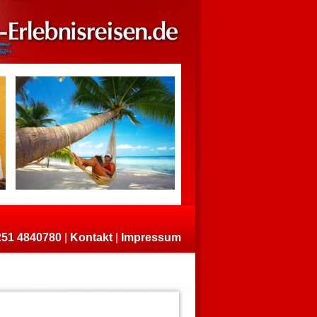
)251 4840780
|
Kontakt
|
Impressum