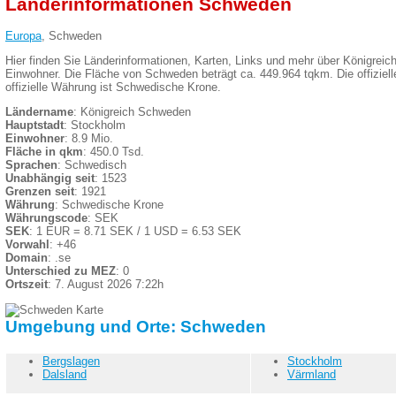
Länderinformationen Schweden
Europa
, Schweden
Hier finden Sie Länderinformationen, Karten, Links und mehr über Königre
Einwohner. Die Fläche von Schweden beträgt ca. 449.964 tqkm. Die offiziel
offizielle Währung ist Schwedische Krone.
Ländername
: Königreich Schweden
Hauptstadt
: Stockholm
Einwohner
: 8.9 Mio.
Fläche in qkm
: 450.0 Tsd.
Sprachen
: Schwedisch
Unabhängig seit
: 1523
Grenzen seit
: 1921
Währung
: Schwedische Krone
Währungscode
: SEK
SEK
: 1 EUR = 8.71 SEK / 1 USD = 6.53 SEK
Vorwahl
: +46
Domain
: .se
Unterschied zu MEZ
: 0
Ortszeit
: 7. August 2026 7:22h
Umgebung und Orte: Schweden
Bergslagen
Stockholm
Dalsland
Värmland