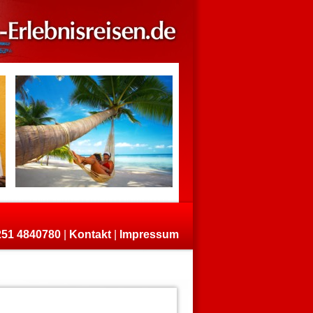
)251 4840780
|
Kontakt
|
Impressum