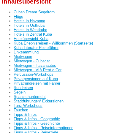
Inhaltsübersicht
Cuban Dream Segeltörn
Flüge
Hotels in Havanna
Hotels in Ostkuba
Hotels in Westkuba
Hotels in Zentral Kuba
Hotelübersicht Kuba
Kuba Erlebnisreisen - Willkommen (Startseite)
Kuba-Literatur Reiseführer
Linksammlung
Mietwagen
Mietwagen - Cubacar
Mietwagen - Havanautos
Mietwagen - VIA Rent a Car
Percussion-Workshops
Privatpensionen auf Kuba
Privatrundreisen mit Fahrer
Rundreisen
Segeln
Spanischunterricht
Stadtführungen/ Exkursionen
Tanz-Workshops
Tauchen
Tipps & Infos
Tipps & Infos - Geographie
Tipps & Infos - Geschichte
Tipps & Infos - Reiseinformationen
Tipps & Infos - Reiseziele