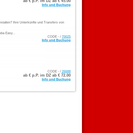
ab € p.P. im DZ ab €
45.00
Info und Buchung
estalten? Ihre Unterkünfte und Transfers von
uba Easy...
CODE - /
70025
Info und Buchung
CODE - /
26688
ab € p.P. im DZ ab €
72.00
Info und Buchung