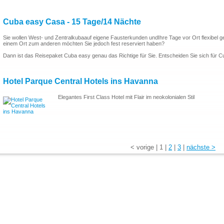
Cuba easy Casa - 15 Tage/14 Nächte
Sie wollen West- und Zentralkubaauf eigene Fausterkunden undIhre Tage vor Ort flexibel g
einem Ort zum anderen möchten Sie jedoch fest reserviert haben?
Dann ist das Reisepaket Cuba easy genau das Richtige für Sie. Entscheiden Sie sich für C
Hotel Parque Central Hotels ins Havanna
Elegantes First Class Hotel mit Flair im neokolonialen Stil
<
vorige
|
1
|
2
|
3
|
nächste
>