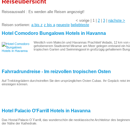
Reiseübersicht
Reiseauswahl : Es werden alle Reisen angezeigt!
<
vorige
|
1
|
2
|
3
|
nächste
>
Reisen sortieren:
a bis z
z bis a
neueste
beliebteste
Hotel Comodoro Bungalows Hotels in Havanna
Westlich vom Malecón und Havannas Prachtteil Vedado, 12 km von de
gehobenerem Stadtviertel Miramar am Meer gelegen entstand ein hüb
tropischen Garten und Swimmingpool in großzügig gehaltenem Bunga
Fahrradrundreise - Im reizvollen tropischen Osten
Auf Trekkingrädern durchstreifen Sie den ursprünglichen Osten Cubas. Ihr Gepäck reist im B
einsteigen können.
Hotel Palacio O'Farrill Hotels in Havanna
Das Hostal Palacio O´Farrill, das wunderschön die neoklassische Architektur des beginnende
der Nähe der Kathedrale.