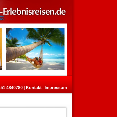
)251 4840780
|
Kontakt
|
Impressum