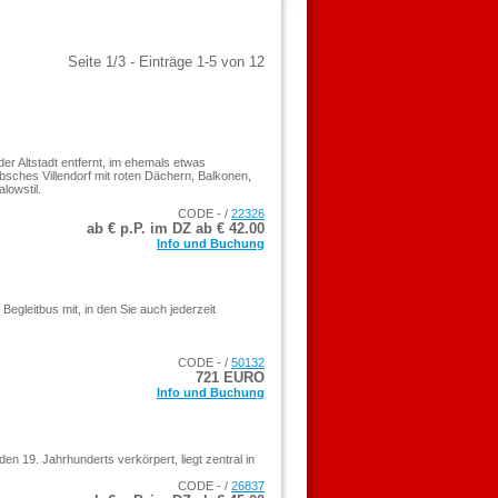
Seite 1/3 - Einträge 1-5 von 12
r Altstadt entfernt, im ehemals etwas
sches Villendorf mit roten Dächern, Balkonen,
lowstil.
CODE - /
22326
ab € p.P. im DZ ab €
42.00
Info und Buchung
egleitbus mit, in den Sie auch jederzeit
CODE - /
50132
721 EURO
Info und Buchung
n 19. Jahrhunderts verkörpert, liegt zentral in
CODE - /
26837