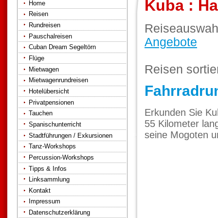
Kuba : H
Home
Reisen
Rundreisen
Reiseauswah
Pauschalreisen
Angebote
Cuban Dream Segeltörn
Flüge
Reisen sorti
Mietwagen
Mietwagenrundreisen
Fahrradru
Hotelübersicht
Privatpensionen
Erkunden Sie Kub
Tauchen
55 Kilometer lan
Spanischunterricht
seine Mogoten u
Stadtführungen / Exkursionen
Tanz-Workshops
Percussion-Workshops
Tipps & Infos
Linksammlung
Kontakt
Impressum
Datenschutzerklärung