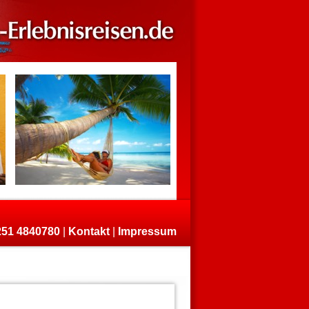
)251 4840780
|
Kontakt
|
Impressum