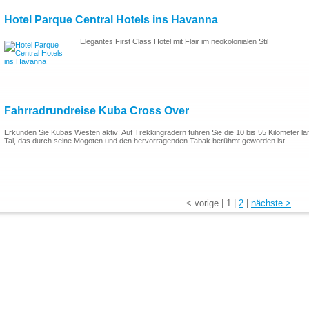
Hotel Parque Central Hotels ins Havanna
Elegantes First Class Hotel mit Flair im neokolonialen Stil
Fahrradrundreise Kuba Cross Over
Erkunden Sie Kubas Westen aktiv! Auf Trekkingrädern führen Sie die 10 bis 55 Kilometer la
Tal, das durch seine Mogoten und den hervorragenden Tabak berühmt geworden ist.
<
vorige
|
1
|
2
|
nächste
>