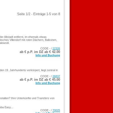
Seite 1/2 - Einträge 1-5 von 8
r Altstadt entfernt, im ehemals etwas
sches Villendorf mit roten Dächern, Balkonen,
lowstil.
CODE - /
22326
ab € p.P. im DZ ab €
42.00
Info und Buchung
n 19. Jahrhunderts verkörpert, liegt zentral in
CODE - /
26837
ab € p.P. im DZ ab €
45.00
Info und Buchung
estalten? Ihre Unterkünfte und Transfers von
uba Easy...
CODE - /
70025