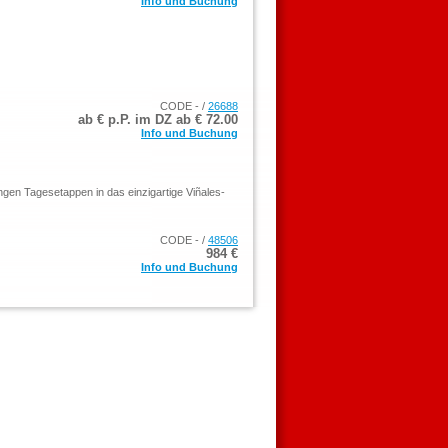
Info und Buchung
CODE - /
26688
ab € p.P. im DZ ab €
72.00
Info und Buchung
ngen Tagesetappen in das einzigartige Viñales-
CODE - /
48506
984 €
Info und Buchung