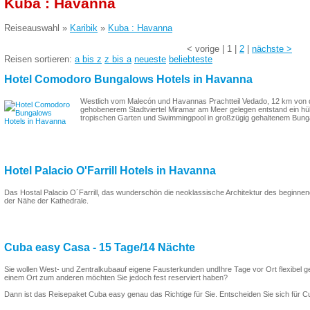
Kuba : Havanna
Reiseauswahl »
Karibik
»
Kuba : Havanna
<
vorige
|
1
|
2
|
nächste
>
Reisen sortieren:
a bis z
z bis a
neueste
beliebteste
Hotel Comodoro Bungalows Hotels in Havanna
Westlich vom Malecón und Havannas Prachtteil Vedado, 12 km von de
gehobenerem Stadtviertel Miramar am Meer gelegen entstand ein hüb
tropischen Garten und Swimmingpool in großzügig gehaltenem Bunga
Hotel Palacio O'Farrill Hotels in Havanna
Das Hostal Palacio O´Farrill, das wunderschön die neoklassische Architektur des beginnende
der Nähe der Kathedrale.
Cuba easy Casa - 15 Tage/14 Nächte
Sie wollen West- und Zentralkubaauf eigene Fausterkunden undIhre Tage vor Ort flexibel g
einem Ort zum anderen möchten Sie jedoch fest reserviert haben?
Dann ist das Reisepaket Cuba easy genau das Richtige für Sie. Entscheiden Sie sich für C