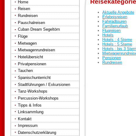
Reisekategori
Home
Reisen
Aktuelle Angebote
Rundreisen
Erlebnisreisen
Fahrradtouren
Pauschalreisen
Familienurlaub
Cuban Dream Segeltörn
Flugreisen
Hotels
Flüge
Hotels : 4 Sterne
Mietwagen
Hotels : 5 Sterne
Hotels : bis 3 Ster
Mietwagenrundreisen
Mietwagenrundreis
Hotelübersicht
Pensionen
Rundreisen
Privatpensionen
Tauchen
Spanischunterricht
Stadtführungen / Exkursionen
Tanz-Workshops
Percussion-Workshops
Tipps & Infos
Linksammlung
Kontakt
Impressum
Datenschutzerklärung