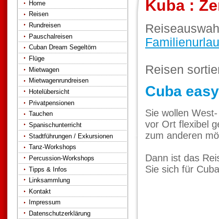
Kuba : Ze
Home
Reisen
Rundreisen
Reiseauswah
Pauschalreisen
Familienurla
Cuban Dream Segeltörn
Flüge
Reisen sorti
Mietwagen
Mietwagenrundreisen
Cuba easy
Hotelübersicht
Privatpensionen
Sie wollen West
Tauchen
vor Ort flexibel
Spanischunterricht
zum anderen möch
Stadtführungen / Exkursionen
Tanz-Workshops
Dann ist das Rei
Percussion-Workshops
Sie sich für Cuba
Tipps & Infos
Linksammlung
Kontakt
Impressum
Datenschutzerklärung