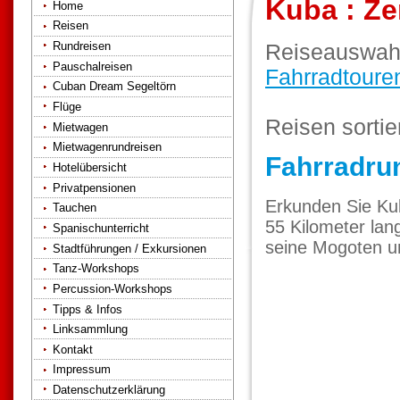
Kuba : Ze
Home
Reisen
Rundreisen
Reiseauswah
Pauschalreisen
Fahrradtoure
Cuban Dream Segeltörn
Flüge
Reisen sorti
Mietwagen
Mietwagenrundreisen
Fahrradru
Hotelübersicht
Privatpensionen
Erkunden Sie Kub
Tauchen
55 Kilometer lan
Spanischunterricht
seine Mogoten u
Stadtführungen / Exkursionen
Tanz-Workshops
Percussion-Workshops
Tipps & Infos
Linksammlung
Kontakt
Impressum
Datenschutzerklärung