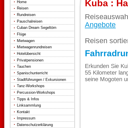
Kuba : H
Home
Reisen
Rundreisen
Reiseauswah
Pauschalreisen
Angebote
Cuban Dream Segeltörn
Flüge
Reisen sorti
Mietwagen
Mietwagenrundreisen
Fahrradru
Hotelübersicht
Privatpensionen
Erkunden Sie Kub
Tauchen
55 Kilometer lan
Spanischunterricht
seine Mogoten u
Stadtführungen / Exkursionen
Tanz-Workshops
Percussion-Workshops
Tipps & Infos
Linksammlung
Kontakt
Impressum
Datenschutzerklärung