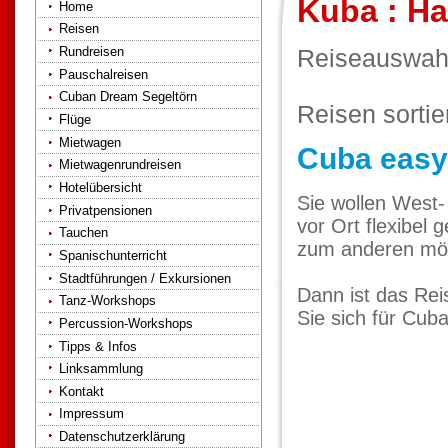
Kuba : Ha
Home
Reisen
Rundreisen
Reiseauswah
Pauschalreisen
Cuban Dream Segeltörn
Reisen sorti
Flüge
Mietwagen
Cuba easy
Mietwagenrundreisen
Hotelübersicht
Sie wollen West
Privatpensionen
vor Ort flexibel
Tauchen
zum anderen möch
Spanischunterricht
Stadtführungen / Exkursionen
Dann ist das Rei
Tanz-Workshops
Sie sich für Cuba
Percussion-Workshops
Tipps & Infos
Linksammlung
Kontakt
Impressum
Datenschutzerklärung